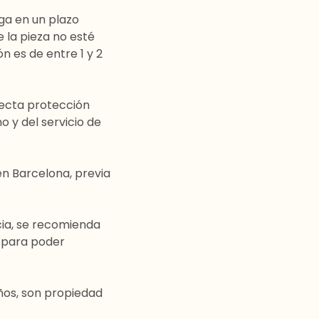
ga en un plazo
 la pieza no esté
ión es de
entre 1 y 2
ecta protección
o y del servicio de
en Barcelona
, previa
cia, se recomienda
b para poder
ños, son propiedad