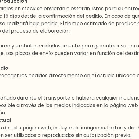
 producción
nibles en
stock
se enviarán o estarán listos para su entre
a 15 días
desde la confirmación del pedido.
En caso de que
 se realizará bajo pedido. El tiempo estimado de producc
 del proceso de elaboración.
paran y embalan cuidadosamente para garantizar su corr
e. Los plazos de envío pueden variar en función del destin
udio
recoger los pedidos directamente en el
estudio ubicado 
 dañado durante el transporte o hubiera cualquier inciden
posible a través de los medios indicados en la página we
ón.
ctual
s de esta página web, incluyendo imágenes, textos y dise
n ser utilizados o reproducidos sin autorización previa.